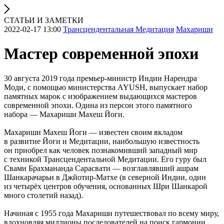
СТАТЬИ И ЗАМЕТКИ
2022-02-17 13:00
Трансцендентальная Медитация
Махариши
Мастер современной эпохи
30 августа 2019 года премьер-министр Индии Нарендра
Моди, с помощью министерства AYUSH, выпускает набор
памятных марок с изображением выдающихся мастеров
современной эпохи. Одина из персон этого памятного
набора — Махариши Махеш Йоги.
Махариши Махеш Йоги — известен своим вкладом
в развитие Йоги и Медитации, наибольшую известность
он приобрел как человек познакомивший западный мир
с техникой Трансцендентальной Медитации. Его гуру был
Свами Брахмананда Сарасвати — возглавлявший ашрам
Шанкарачарьи в Джйотир-Матхе (в северной Индии, один
из четырёх центров обучения, основанных Шри Шанкарой
много столетий назад).
Начиная с 1955 года Махариши путешествовал по всему миру,
вдохновляя миллионы последователей на поиск гармонии