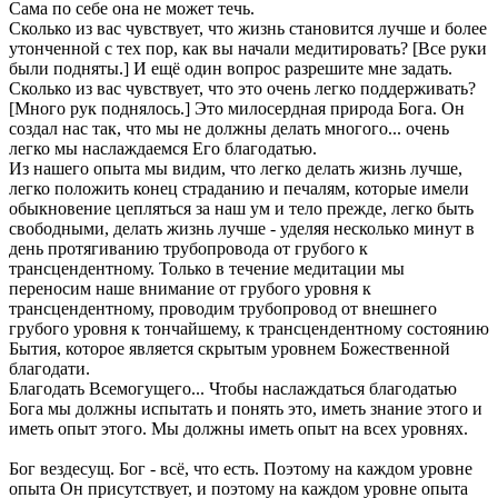
Сама по себе она не может течь.
Сколько из вас чувствует, что жизнь становится лучше и более
утонченной с тех пор, как вы начали медитировать? [Все руки
были подняты.] И ещё один вопрос разрешите мне задать.
Сколько из вас чувствует, что это очень легко поддерживать?
[Много рук поднялось.] Это милосердная природа Бога. Он
создал нас так, что мы не должны делать многого... очень
легко мы наслаждаемся Его благодатью.
Из нашего опыта мы видим, что легко делать жизнь лучше,
легко положить конец страданию и печалям, которые имели
обыкновение цепляться за наш ум и тело прежде, легко быть
свободными, делать жизнь лучше - уделяя несколько минут в
день протягиванию трубопровода от грубого к
трансцендентному. Только в течение медитации мы
переносим наше внимание от грубого уровня к
трансцендентному, проводим трубопровод от внешнего
грубого уровня к тончайшему, к трансцендентному состоянию
Бытия, которое является скрытым уровнем Божественной
благодати.
Благодать Всемогущего... Чтобы наслаждаться благодатью
Бога мы должны испытать и понять это, иметь знание этого и
иметь опыт этого. Мы должны иметь опыт на всех уровнях.
Бог вездесущ. Бог - всё, что есть. Поэтому на каждом уровне
опыта Он присутствует, и поэтому на каждом уровне опыта