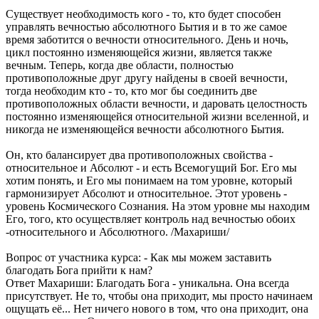
Существует необходимость кого - то, кто будет способен
управлять вечностью абсолютного Бытия и в то же самое
время заботится о вечности относительного. День и ночь,
цикл постоянно изменяющейся жизни, является также
вечным. Теперь, когда две области, полностью
противоположные друг другу найдены в своей вечности,
тогда необходим кто - то, кто мог бы соединить две
противоположных области вечности, и даровать целостность
постоянно изменяющейся относительной жизни вселенной, и
никогда не изменяющейся вечности абсолютного Бытия.
Он, кто балансирует два противоположных свойства -
относительное и Абсолют - и есть Всемогущий Бог. Его мы
хотим понять, и Его мы понимаем на том уровне, который
гармонизирует Абсолют и относительное. Этот уровень -
уровень Космического Сознания. На этом уровне мы находим
Его, того, кто осуществляет контроль над вечностью обоих
-относительного и Абсолютного. /Махариши/
Вопрос от участника курса: - Как мы можем заставить
благодать Бога прийти к нам?
Ответ Махариши: Благодать Бога - уникальна. Она всегда
присутствует. Не то, чтобы она приходит, мы просто начинаем
ощущать её... Нет ничего нового в том, что она приходит, она