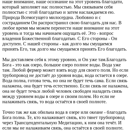
наше внимание, наше осознание на этот уровень благодати,
который заполняет нас полностью. Мы связываем себя
полностью с этой благодатью и затем наслаждаемся ею.
Природа Всемогущего милосердна. Любовно и с
состраданием Он распространил свою благодать для нас. В
любое время мы можем перенести наше внимание на этот
уровень и тогда мы начинаем ощущать её. Это - вопрос
владения Божественной благодатью. С Его стороны - Он
доступен. С нашей стороны - как долго мы смущаемся
принять Его, так долго мы смущаемся принять Его благодать.
Мы доставляем себя к этому уровню, и Он уже там.Благодать
Бога - это как озеро, большое озеро полное воды. Вода уже
там. Любой фермер может взять воду для своего поля. Но если
трубопровод не достаёт до уровня воды, вода остается в озере.
Вода полна, готова течь, но она не будет течь сама. Если связь
налажена, она будет течь естественно. Если связь не налажена,
она не будет течь:и любой человек свободен наладить связь
между уровнем воды в озере и своим полем. Но если не
налаживать связь, то вода остаётся в своей полноте.
Точно так же как обильна вода в озере или океане - благодать
Бога полна. Те, кто налаживает связь, кто тянет трубопровод
через Трансцендентальную Медитацию, к ним она течёт. И
если мы не налаживаем связь, она остаётся в своей полноте.