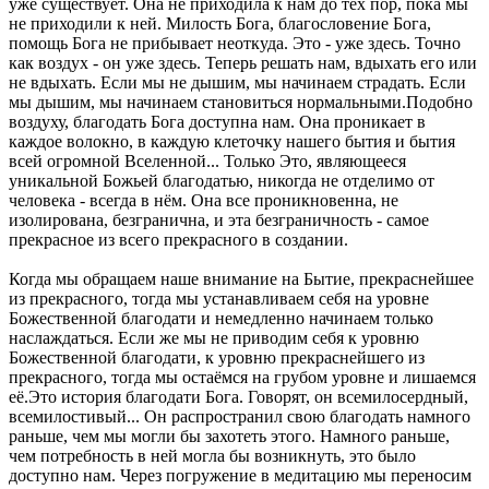
уже существует. Она не приходила к нам до тех пор, пока мы
не приходили к ней. Милость Бога, благословение Бога,
помощь Бога не прибывает неоткуда. Это - уже здесь. Точно
как воздух - он уже здесь. Теперь решать нам, вдыхать его или
не вдыхать. Если мы не дышим, мы начинаем страдать. Если
мы дышим, мы начинаем становиться нормальными.Подобно
воздуху, благодать Бога доступна нам. Она проникает в
каждое волокно, в каждую клеточку нашего бытия и бытия
всей огромной Вселенной... Только Это, являющееся
уникальной Божьей благодатью, никогда не отделимо от
человека - всегда в нём. Она все проникновенна, не
изолирована, безгранична, и эта безграничность - самое
прекрасное из всего прекрасного в создании.
Когда мы обращаем наше внимание на Бытие, прекраснейшее
из прекрасного, тогда мы устанавливаем себя на уровне
Божественной благодати и немедленно начинаем только
наслаждаться. Если же мы не приводим себя к уровню
Божественной благодати, к уровню прекраснейшего из
прекрасного, тогда мы остаёмся на грубом уровне и лишаемся
её.Это история благодати Бога. Говорят, он всемилосердный,
всемилостивый... Он распространил свою благодать намного
раньше, чем мы могли бы захотеть этого. Намного раньше,
чем потребность в ней могла бы возникнуть, это было
доступно нам. Через погружение в медитацию мы переносим