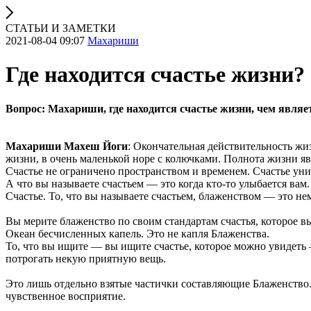
СТАТЬИ И ЗАМЕТКИ
2021-08-04 09:07
Махариши
Где находится счастье жизни?
Вопрос: Махариши, где находится счастье жизни, чем явля
Махариши Махеш Йоги
: Окончательная действительность жи
жизни, в очень маленькой норе с колючками. Полнота жизни явл
Счастье не ограничено пространством и временем. Счастье унив
А что вы называете счастьем — это когда кто-то улыбается вам
Счастье. То, что вы называете счастьем, блаженством — это не
Вы мерите блаженство по своим стандартам счастья, которое в
Океан бесчисленных капель. Это не капля Блаженства.
То, что вы ищите — вы ищите счастье, которое можно увидет
потрогать некую приятную вещь.
Это лишь отдельно взятые частички составляющие Блаженство.
чувственное восприятие.