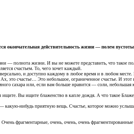
ется окончательная действительность жизни — полем пустот
зни — полнота жизни. И вы не можете представить, что такое по
яется счастьем. То, чего хочет каждый.
ерсально, и доступно каждому в любое время и в любом месте. В
. Ах, это счастье… Это небольшое, ограниченное счастье. И этот
много сахара или, если вам больше нравится — соли, небольшая 
ы ищите. Вы ищите блаженство в капле дождя. А что такое Блаж
ь — какую-нибудь приятную вещь. Счастье, которое можно услы
 Очень фрагментарные, очень, очень, очень фрагментированные