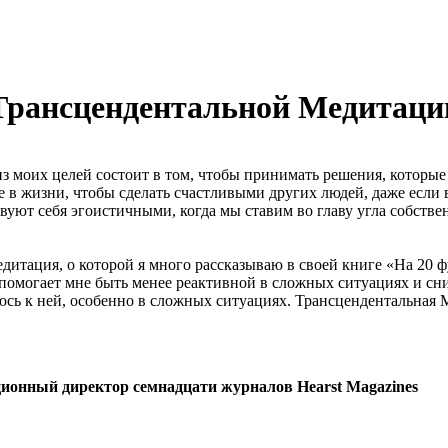
 Трансцендентальной Медитаци
з моих целей состоит в том, чтобы принимать решения, которые
аете в жизни, чтобы сделать счастливыми других людей, даже ес
вуют себя эгоистичными, когда мы ставим во главу угла собствен
дитация, о которой я много рассказываю в своей книге «На 20
 помогает мне быть менее реактивной в сложных ситуациях и сни
аюсь к ней, особенно в сложных ситуациях. Трансцендентальная 
ционный директор семнадцати журналов Hearst Magazines