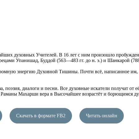
ших духовных Учителей. В 16 лет с ним произошло пробуждение
цами Упанишад, Буддой (563—483 гг. до н. э.) и Шанкарой (78
громную энергию Духовной Тишины. Почти всё, написанное им, 
 поэзия, диалоги и песни. Все духовные искатели получат от е
Раманы Махарши вера в Высочайшее возрастёт и борющимся душа
Скачать в формате FB2
Читать онлайн