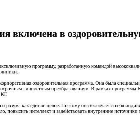
ия включена в оздоровительн
ет эксклюзивную программу, разработанную командой высококвал
клиники.
я корпоративная оздоровительная программа. Она была специальн
лгосрочным личностным преобразованиям. В рамках программы Ex
ЭКГ.
ела и разума как единое целое. Поэтому она включает в себя инд
ало, повысить интеллект и задействовать внутренние источники 